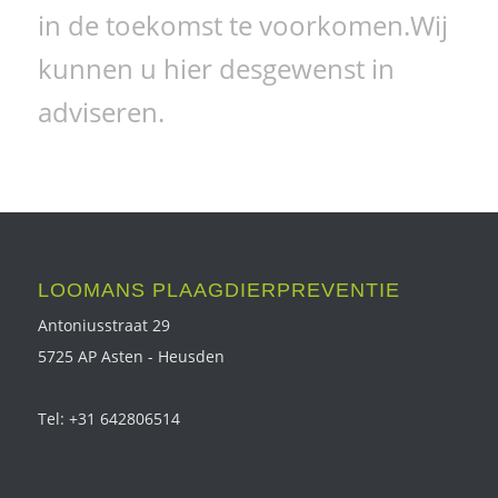
in de toekomst te voorkomen.Wij
kunnen u hier desgewenst in
adviseren.
LOOMANS PLAAGDIERPREVENTIE
Antoniusstraat 29
5725 AP Asten - Heusden
Tel: +31 642806514