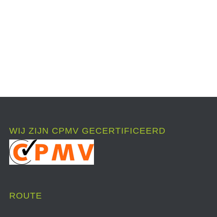
WIJ ZIJN CPMV GECERTIFICEERD
ROUTE